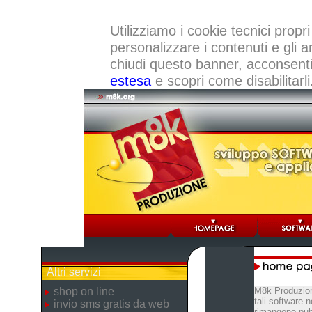
Utilizziamo i cookie tecnici propri
personalizzare i contenuti e gli a
chiudi questo banner, acconsenti a
estesa
e scopri come disabilitarli
Altri servizi
shop on line
M8k Produzion
tali software 
invio sms gratis da web
rimangono pubb