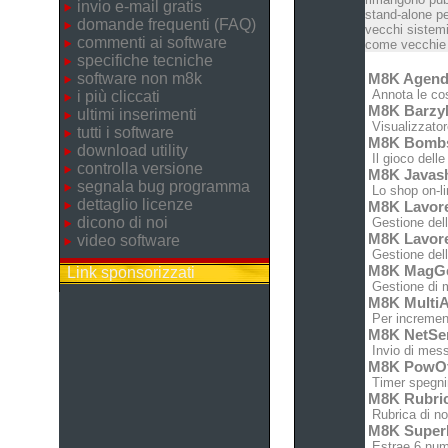
invio e-mail gratis
stand-alone pe
domande frequenti (FAQ)
vecchi sistemi
commenti ai software
come vecchie c
specifiche tecniche
software non m8k
M8K Agen
Annota le cose
i più cliccati
M8K Barz
ultimi inserimenti
Visualizzatore
tutti i software
M8K Bomb
download utility
Il gioco dell
controlla versione
M8K Javas
segnala bug programma
Lo shop on-lin
dettaglio licenze
M8K Lavor
dicono di noi
Gestione dell'
M8K Lavor
video software
Gestione dell'
M8K MagG
Link sponsorizzati
Gestione di m
M8K MultiA
Per increment
M8K NetSe
Invio di messa
M8K PowO
Timer spegnim
M8K Rubri
Rubrica di no
M8K Super
Estrae 6 nume