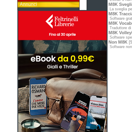
Annunci
M8K Svegli
La sveglia pe
M8K Tracci
Software grat
M8K Vocabo
Traduttore di 
M8K Volley
Software spec
Non M8K
[9
Software non