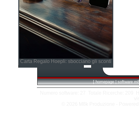
Carta Regalo Hoepli: sbocciano gli sconti
[
homepage
|
software m
Numero software: 27 Totale Ricerche: 209 Hits
vi
© 2026 M8k Produzione - Powere