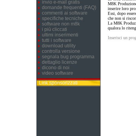
invio e-mail gratis
M8K Produzione 
domande frequenti (FAQ)
inserire loro p
commenti ai software
Essi, dopo esser
specifiche tecniche
che non si riscon
La M8K Produzion
software non m8k
qualora lo riten
i più cliccati
ultimi inserimenti
Inserisci un pr
tutti i software
download utility
controlla versione
segnala bug programma
dettaglio licenze
dicono di noi
video software
Link sponsorizzati