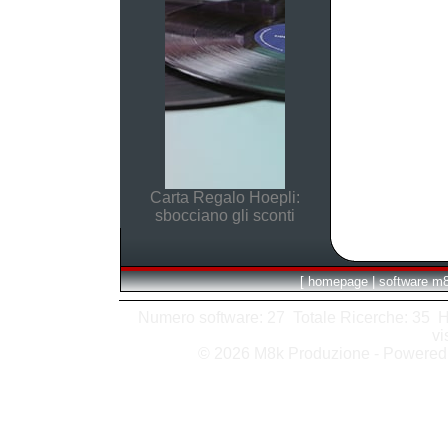
Carta Regalo Hoepli:
sbocciano gli sconti
[
homepage
|
software m
Numero software: 27 Totale Ricerche: 35 Hits
vi
© 2026 M8k Produzione - Powere