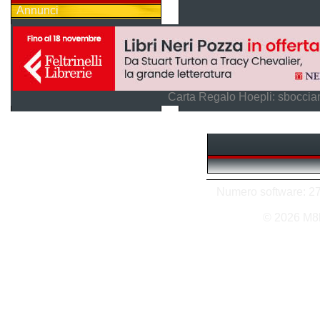
Annunci
Carta Regalo Hoepli: sboccian
Numero software: 27 
© 2026 M8