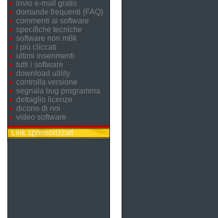
invio e-mail gratis
domande frequenti (FAQ)
commenti ai software
specifiche tecniche
software non m8k
i più cliccati
ultimi inserimenti
tutti i software
download utility
controlla versione
segnala bug programma
dettaglio licenze
dicono di noi
video software
Link sponsorizzati