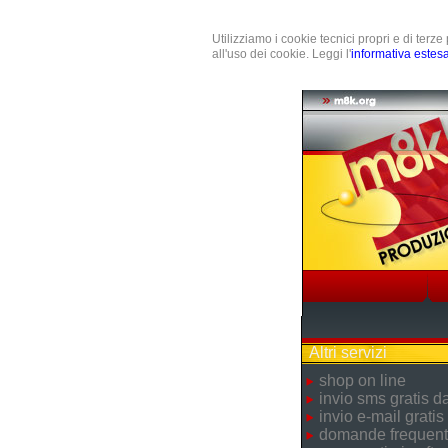
Utilizziamo i cookie tecnici propri e di terz
all'uso dei cookie. Leggi l'
informativa estes
Altri servizi
shop on line
invio sms gratis 
invio e-mail gratis
domande frequent