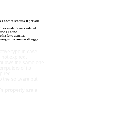
]
ia ancora scaduto il periodo
izzare tale licenza solo ed
'uso [1 anno].
e ha fatto acquisto.
perseguito a norma di legge.
tive type in case
 not expired.
 allows the same one
omputers of its
xpired.
to the software but
s property are a