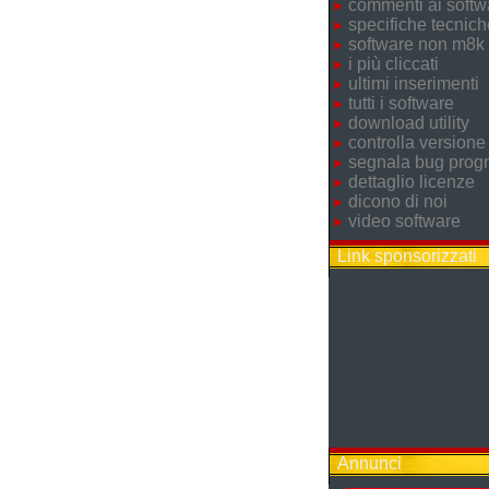
commenti ai softw
specifiche tecnich
software non m8k
i più cliccati
ultimi inserimenti
tutti i software
download utility
controlla versione
segnala bug pro
dettaglio licenze
dicono di noi
video software
Link sponsorizzati
Annunci