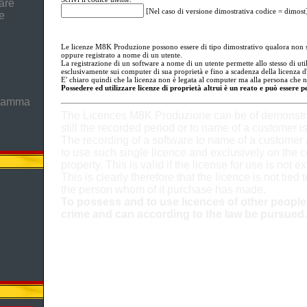
are
[Nel caso di versione dimostrativa codice = dimost
e
Le licenze M8K Produzione possono essere di tipo dimostrativo qualora non s
oppure registrato a nome di un utente.
La registrazione di un software a nome di un utente permette allo stesso di util
esclusivamente sui computer di sua proprietà e fino a scadenza della licenza d
E' chiaro quindi che la licenza non è legata al computer ma alla persona che n
Possedere ed utilizzare licenze di proprietà altrui è un reato e può essere 
gramma
The Licences M8K Produzione can be of demonstra
still the recorded period or to name of a customer is
The recording of a software to name of a customer
to use such single licence and exclusively on the c
property. This is valid if the license for use is not e
This is clearly therefore that the licence is not tied 
the person whom of it purchase has made.
To possess and to use licences of other people'
crime and can according to the law be pursued.