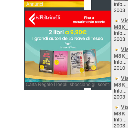
Info...
Annunci
2003
Vi
M8K_
Info...
2003
Vi
M8K_
Info...
2010
Vi
M8K_
Carta Regalo Hoepli: sbocciano gli sconti
Info...
2003
Vi
M8K_
Info...
2003