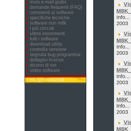
invio e-mail gratis
Vi
domande frequenti (FAQ)
M8K_
commenti ai software
Info...
specifiche tecniche
software non m8k
2003
i più cliccati
Vi
ultimi inserimenti
tutti i software
M8K_
download utility
Info...
controlla versione
2003
segnala bug programma
dettaglio licenze
Vi
dicono di noi
M8K_
video software
Info...
Link sponsorizzati
2003
Vi
M8K_
Info...
2003
Vi
M8K_