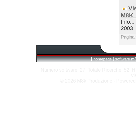
Vi
M8K_
Info...
2003
Pagina
[
homepage
|
software m
Numero software: 27 Totale Ricerche: 52 Hits
vi
© 2026 M8k Produzione - Powere