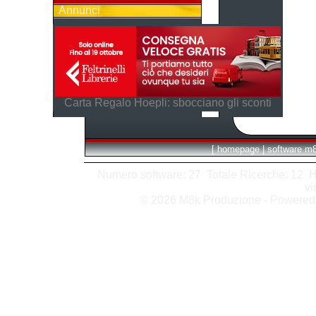
Annunci
Carta Regalo Hoepli: sbocciano gli sconti
[
homepage
|
software m
Numero software: 27 Totale Ricerche: 12 Hits
vi
© 2026 M8k Produzione - Powere