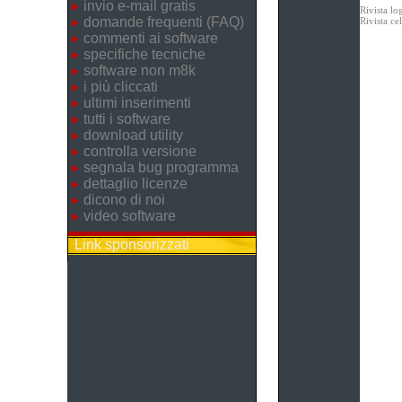
invio e-mail gratis
Rivista lo
domande frequenti (FAQ)
Rivista c
commenti ai software
specifiche tecniche
software non m8k
i più cliccati
ultimi inserimenti
tutti i software
download utility
controlla versione
segnala bug programma
dettaglio licenze
dicono di noi
video software
Link sponsorizzati