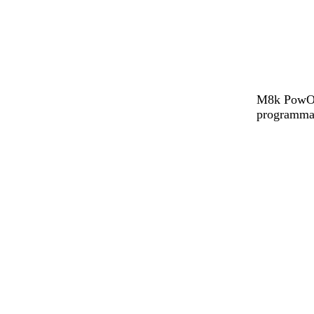
M8k PowOff
programmat