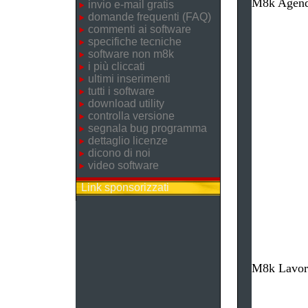
M8k Agenda
invio e-mail gratis
domande frequenti (FAQ)
commenti ai software
specifiche tecniche
software non m8k
i più cliccati
ultimi inserimenti
tutti i software
download utility
controlla versione
segnala bug programma
dettaglio licenze
dicono di noi
video software
Link sponsorizzati
M8k Lavore