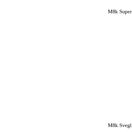
M8k Supere
M8k Svegli