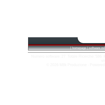
[
homepage
|
software m
Numero software: 27 Totale Ricerche: 586 Hit
vi
© 2026 M8k Produzione - Powere