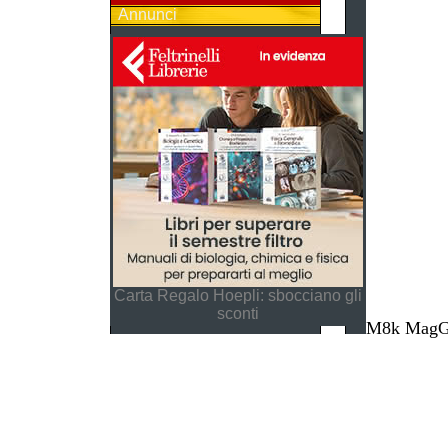
Annunci
Carta Regalo Hoepli: sbocciano gli
sconti
M8k MagGes