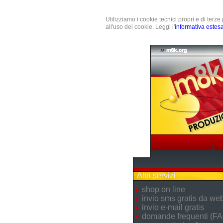
Utilizziamo i cookie tecnici propri e di terz
all'uso dei cookie. Leggi l'
informativa estes
Altri servizi
shop on line
invio sms gratis da we
invio e-mail gratis
domande frequenti (FA