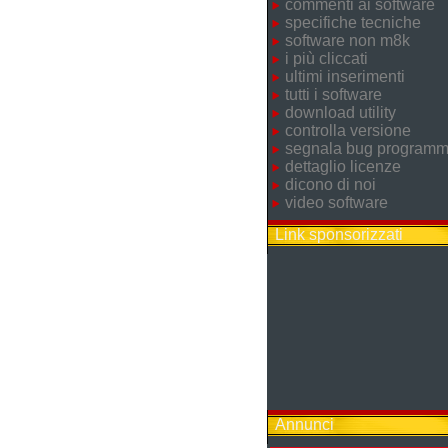
commenti ai software
specifiche tecniche
software non m8k
i più cliccati
ultimi inserimenti
tutti i software
download utility
controlla versione
segnala bug program
dettaglio licenze
dicono di noi
video software
Link sponsorizzati
Annunci