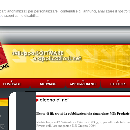
e parti anonimizzati per personalizzare i contenuti e gli annunci, analizzare il nostro
a
e scopri come disabilitarli.
Elenco di file tratti da pubblicazioni che riguardano M8k Produzio
b
Rivista login n.42 Settembre / Ottobre 2003 [gruppo editorale infome
Q)
Rivista cellulare magazine N.5 Giugno 2004