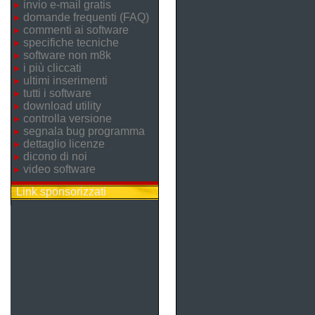
invio e-mail gratis
domande frequenti (FAQ)
commenti ai software
specifiche tecniche
software non m8k
i più cliccati
ultimi inserimenti
tutti i software
download utility
controlla versione
segnala bug programma
dettaglio licenze
dicono di noi
video software
Link sponsorizzati