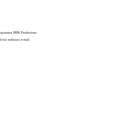
si programma M8K Produzione
l tuo indirizzo e-mail.