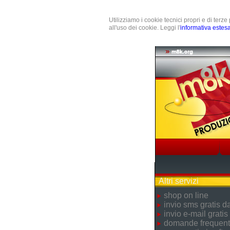
Utilizziamo i cookie tecnici propri e di terz
all'uso dei cookie. Leggi l'
informativa estes
Altri servizi
shop on line
invio sms gratis 
invio e-mail gratis
domande frequent