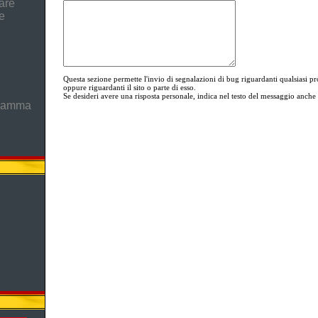
are
e
Questa sezione permette l'invio di segnalazioni di bug riguardanti qualsia
oppure riguardanti il sito o parte di esso.
Se desideri avere una risposta personale, indica nel testo del messaggio anche i
gramma