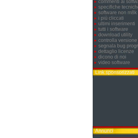
commenti ai softw
specifiche tecnich
software non m8k
i più cliccati
ultimi inserimenti
tutti i software
download utility
controlla versione
segnala bug pro
dettaglio licenze
dicono di noi
video software
Link sponsorizzati
Annunci