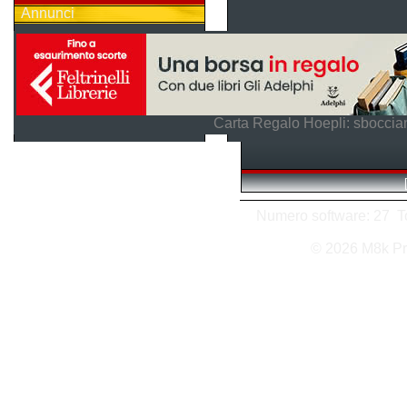
Annunci
Carta Regalo Hoepli: sboccian
Numero software: 27 Tot
© 2026 M8k Pr