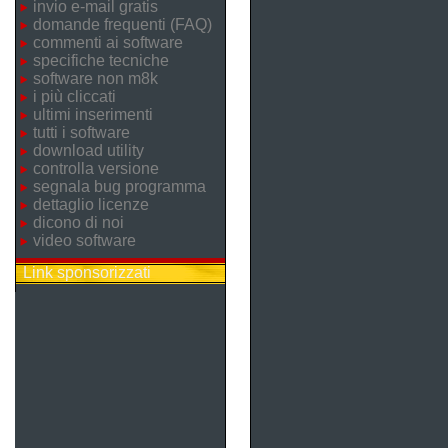
invio e-mail gratis
domande frequenti (FAQ)
commenti ai software
specifiche tecniche
software non m8k
i più cliccati
ultimi inserimenti
tutti i software
download utility
controlla versione
segnala bug programma
dettaglio licenze
dicono di noi
video software
Link sponsorizzati