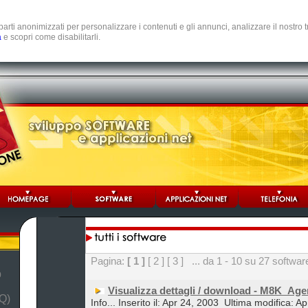
e parti anonimizzati per personalizzare i contenuti e gli annunci, analizzare il nostro
a
e scopri come disabilitarli.
Pagina:
[ 1 ]
[ 2 ]
[ 3 ]
... da 1 - 10 su 27 softwar
b
Visualizza dettagli / download - M8K_Ag
Q)
Info... Inserito il: Apr 24, 2003
Ultima modifica: Ap