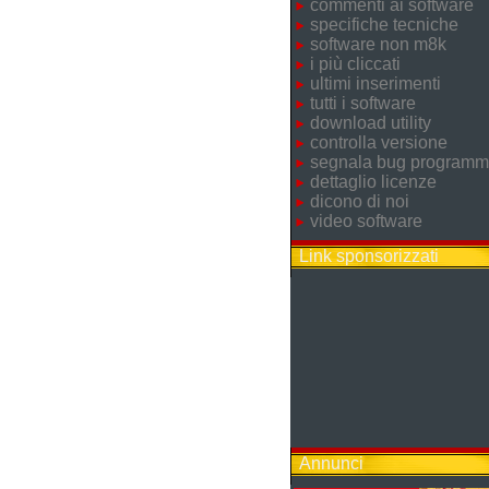
commenti ai software
specifiche tecniche
software non m8k
i più cliccati
ultimi inserimenti
tutti i software
download utility
controlla versione
segnala bug program
dettaglio licenze
dicono di noi
video software
Link sponsorizzati
Annunci