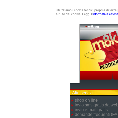
Utilizziamo i cookie tecnici propri e di terz
all'uso dei cookie. Leggi l'
informativa estes
Altri servizi
shop on line
invio sms gratis da we
invio e-mail gratis
domande frequenti (FA