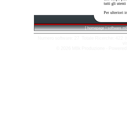
tutti gli utent
Per ulteriori 
[
homepage
|
software m
Numero software: 27 Totale Ricerche: 422 Hit
vi
© 2026 M8k Produzione - Powere