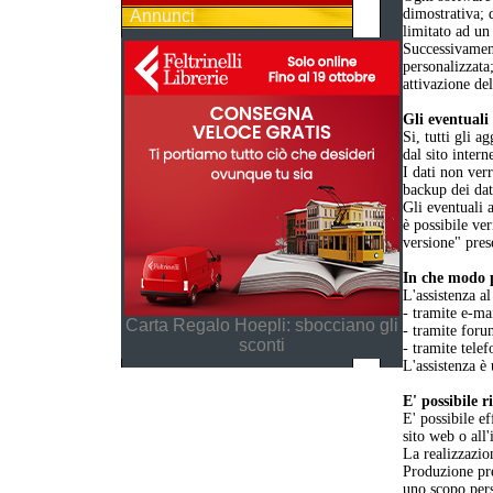
dimostrativa; 
Annunci
limitato ad un
Successivament
personalizzata
attivazione de
Gli eventuali 
Si, tutti gli 
dal sito intern
I dati non ver
backup dei dat
Gli eventuali 
è possibile ver
versione" pres
In che modo p
L'assistenza al
- tramite e-ma
Carta Regalo Hoepli: sbocciano gli
- tramite foru
sconti
- tramite telef
L'assistenza è 
E' possibile 
E' possibile ef
sito web o all
La realizzazio
Produzione pre
uno scopo per