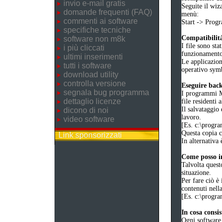
invio e-mail gratis
Seguite il wiz
domande frequenti (FAQ)
menù:
commenti ai software
Start -> Pro
specifiche tecniche
Compatibilità
software non m8k
I file sono sta
i più cliccati
funzionament
ultimi inserimenti
Le applicazion
tutti i software
operativo symb
download utility
controlla versione
Eseguire bac
segnala bug programma
I programmi M8
dettaglio licenze
file residenti 
Il salvataggio 
dicono di noi
lavoro.
video software
[Es. c:\prog
Questa copia co
Link sponsorizzati
In alternativa 
Come posso in
Talvolta quest
situazione.
Per fare ciò è 
contenuti nell
[Es. c:\prog
In cosa consi
Ogni software