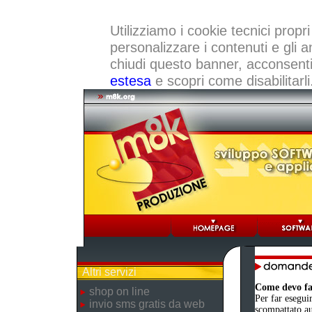
Utilizziamo i cookie tecnici propri
personalizzare i contenuti e gli a
chiudi questo banner, acconsenti a
estesa
e scopri come disabilitarli
Altri servizi
Come devo far
shop on line
Per far eseguir
invio sms gratis da web
scompattato au