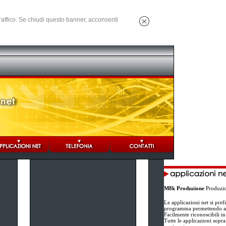
 traffico. Se chiudi questo banner, acconsenti
M8k Produzione
Produzion
Le applicazioni net si pref
programma permettendo all
Facilmente riconoscibili i
Tutte le applicazioni sopra