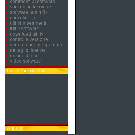
commenti ai software
specifiche tecniche
software non m8k
i più cliccati
ultimi inserimenti
tutti i software
download utility
controlla versione
segnala bug programma
dettaglio licenze
dicono di noi
video software
Link sponsorizzati
Annunci