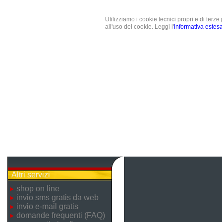
Utilizziamo i cookie tecnici propri e di terz
all'uso dei cookie. Leggi l'
informativa estes
Altri servizi
shop on line
invio sms gratis da web
invio e-mail gratis
domande frequenti (FAQ)