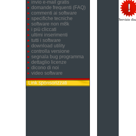
invio e-mail gratis
domande frequenti (FAQ)
commenti ai software
specifiche tecniche
Servizio disa
software non m8k
i più cliccati
ultimi inserimenti
tutti i software
download utility
controlla versione
segnala bug programma
dettaglio licenze
dicono di noi
video software
Link sponsorizzati