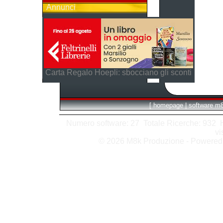
Annunci
Carta Regalo Hoepli: sbocciano gli sconti
[
homepage
|
software m
Numero software: 27 Totale Ricerche: 932 Hit
vi
© 2026 M8k Produzione - Powere