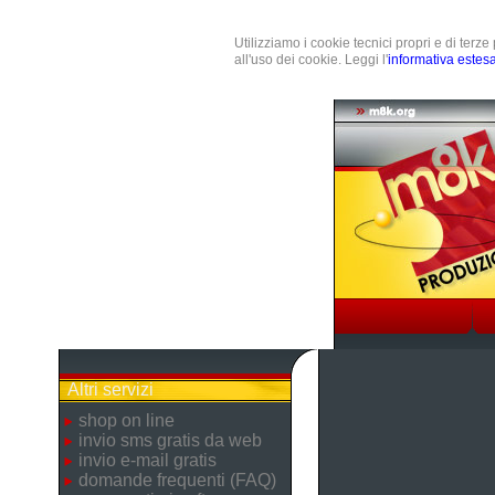
Utilizziamo i cookie tecnici propri e di terz
all'uso dei cookie. Leggi l'
informativa estes
Altri servizi
shop on line
invio sms gratis da web
invio e-mail gratis
domande frequenti (FAQ)