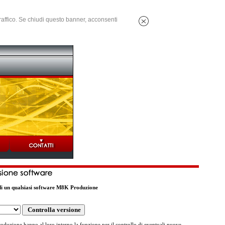
 traffico. Se chiudi questo banner, acconsenti
 di un qualsiasi software M8K Produzione
oduzione hanno al loro interno la funzione per il controllo di eventuali nuove