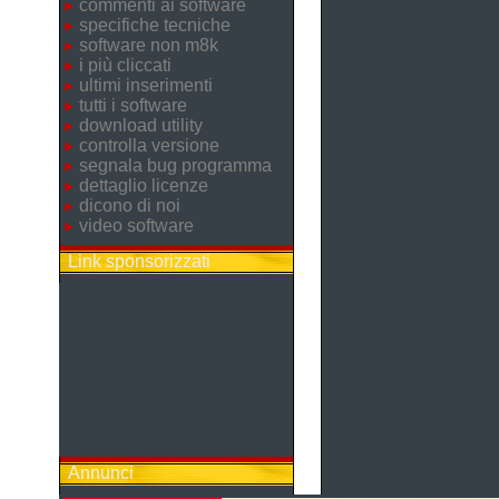
commenti ai software
specifiche tecniche
software non m8k
i più cliccati
ultimi inserimenti
tutti i software
download utility
controlla versione
segnala bug programma
dettaglio licenze
dicono di noi
video software
Link sponsorizzati
Annunci