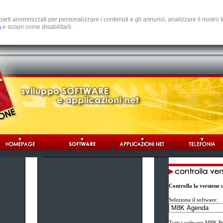
e parti anonimizzati per personalizzare i contenuti e gli annunci, analizzare il nostro
a
e scopri come disabilitarli.
Controlla la versione
Seleziona il software:
Tutti i software M8K Pr