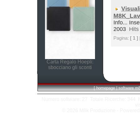
Visual
M8K_Lav
Info... Ins
2003
Hits 
Pagina:
[ 1 ]
Carta Regalo Hoepli:
sbocciano gli sconti
[
homepage
|
software m
Numero software: 27 Totale Ricerche: 344 Hit
vi
© 2026 M8k Produzione - Powere