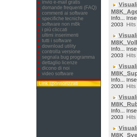
invio e-mail gratis
Visual
domande frequenti (FAQ)
M8K_Ag
commenti ai software
Info... Inse
specifiche tecniche
software non m8k
2003
Hits 
i più cliccati
Visual
ultimi inserimenti
tutti i software
M8K_Voll
download utility
Info... Inse
controlla versione
2003
Hits 
segnala bug programma
dettaglio licenze
Visual
dicono di noi
M8K_Sup
video software
Info... Inse
Link sponsorizzati
2003
Hits 
Visual
M8K_Rub
Info... Inse
2003
Hits 
Visual
M8K_Sveg