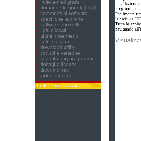
invio e-mail gratis
installazione 
domande frequenti (FAQ)
programma.
commenti ai software
Facilmente ric
specifiche tecniche
la dicitura "N
Tutte le appli
software non m8k
navigando all'i
i più cliccati
ultimi inserimenti
Visualizza
tutti i software
download utility
controlla versione
segnala bug programma
dettaglio licenze
dicono di noi
video software
Link sponsorizzati