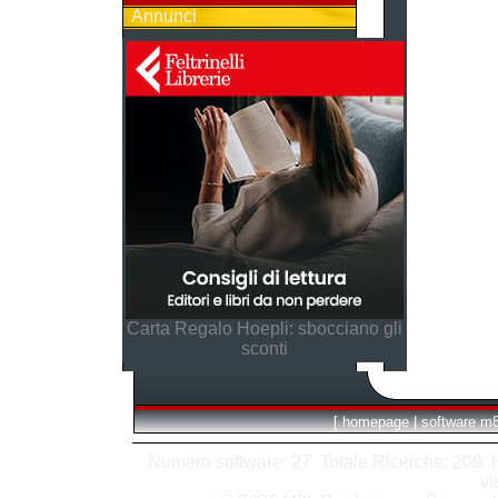
Annunci
Carta Regalo Hoepli: sbocciano gli
sconti
[
homepage
|
software m
Numero software: 27 Totale Ricerche: 209 Hit
vi