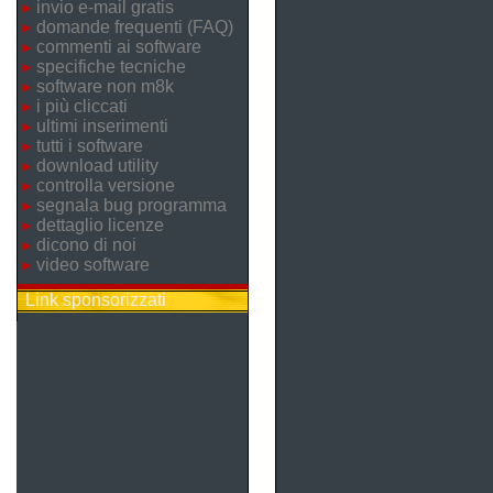
invio e-mail gratis
domande frequenti (FAQ)
commenti ai software
specifiche tecniche
software non m8k
i più cliccati
ultimi inserimenti
tutti i software
download utility
controlla versione
segnala bug programma
dettaglio licenze
dicono di noi
video software
Link sponsorizzati