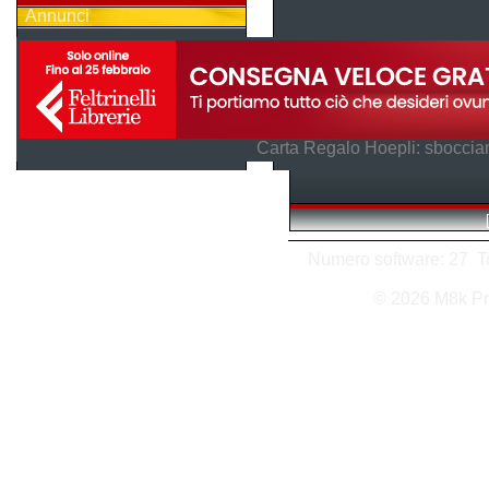
Annunci
Carta Regalo Hoepli: sboccian
Numero software: 27 Tot
© 2026 M8k Pr