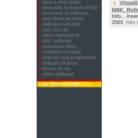
invio e-mail gratis
Visuali
domande frequenti (FAQ)
M8K_Rubr
commenti ai software
Info... Inse
specifiche tecniche
2003
Hits 
software non m8k
i più cliccati
ultimi inserimenti
tutti i software
download utility
controlla versione
segnala bug programma
dettaglio licenze
dicono di noi
video software
Link sponsorizzati