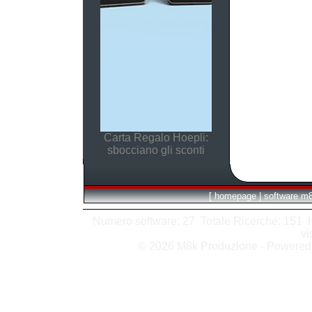
Carta Regalo Hoepli:
sbocciano gli sconti
[
homepage
|
software m
Numero software: 27 Totale Ricerche: 151 Hit
vi
© 2026 M8k Produzione - Powere