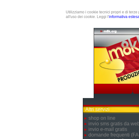
Utilizziamo i cookie tecnici propri e di terz
all'uso dei cookie. Leggi l'
informativa estes
Altri servizi
shop on line
invio sms gratis da we
invio e-mail gratis
domande frequenti (FA