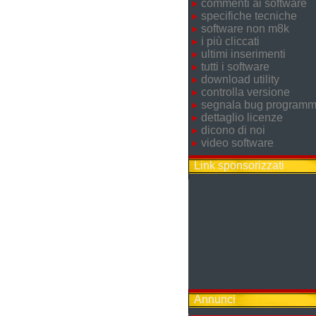
commenti ai software
specifiche tecniche
software non m8k
i più cliccati
ultimi inserimenti
tutti i software
download utility
controlla versione
segnala bug program
dettaglio licenze
dicono di noi
video software
Link sponsorizzati
Annunci