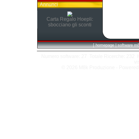
Annunci
Carta Regalo Hoepli:
sbocciano gli sconti
[
homepage
|
software m
Numero software: 27 Totale Ricerche: 232 Hit
vi
© 2026 M8k Produzione - Powere