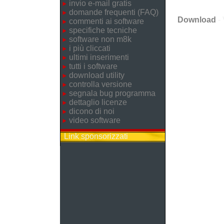
invio e-mail gratis
domande frequenti (FAQ)
Download
- 
commenti ai software
specifiche tecniche
software non m8k
i più cliccati
ultimi inserimenti
tutti i software
download utility
controlla versione
segnala bug programma
dettaglio licenze
dicono di noi
video software
Link sponsorizzati