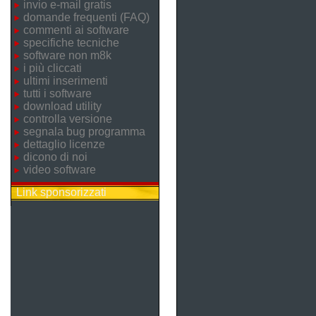
invio e-mail gratis
domande frequenti (FAQ)
commenti ai software
specifiche tecniche
software non m8k
i più cliccati
ultimi inserimenti
tutti i software
download utility
controlla versione
segnala bug programma
dettaglio licenze
dicono di noi
video software
Link sponsorizzati