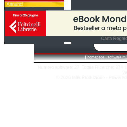
Annunci
Carta Regalo
[
homepage
|
software m
Numero software: 27 Totale Ricerche: 274 Hit
vi
© 2026 M8k Produzione - Powere