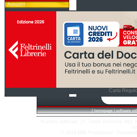
Annunci
Carta Regalo
[
homepage
|
software m
Numero software: 27 Totale Ricerche: 991 Hit
vi
© 2026 M8k Produzione - Powere