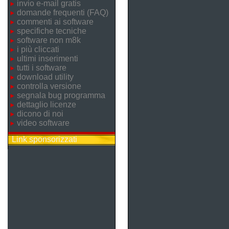
invio e-mail gratis
domande frequenti (FAQ)
commenti ai software
specifiche tecniche
software non m8k
i più cliccati
ultimi inserimenti
tutti i software
download utility
controlla versione
segnala bug programma
dettaglio licenze
dicono di noi
video software
Link sponsorizzati