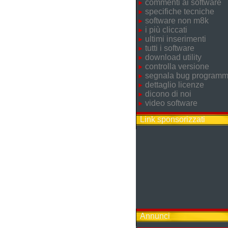
commenti ai software
specifiche tecniche
software non m8k
i più cliccati
ultimi inserimenti
tutti i software
download utility
controlla versione
segnala bug program
dettaglio licenze
dicono di noi
video software
Link sponsorizzati
Annunci