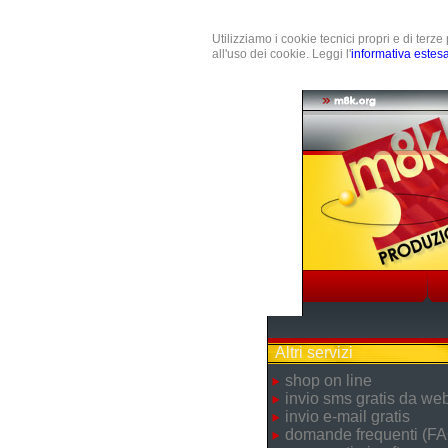
Utilizziamo i cookie tecnici propri e di terz
all'uso dei cookie. Leggi l'
informativa estes
Altri servizi
shop on line
invio sms gratis da we
invio e-mail gratis
domande frequenti (FA