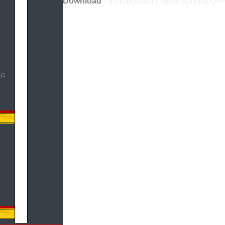
Download
- Visualizzatore file di stampa QRP
ma