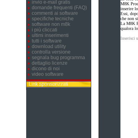
invio e-mail gratis
M8K Produ
domande frequenti (FAQ)
inserire 
commenti ai software
Essi, dopo
specifiche tecniche
che non si
La M8K Pr
software non m8k
qualora lo
i più cliccati
ultimi inserimenti
Inserisci
tutti i software
download utility
controlla versione
segnala bug programma
dettaglio licenze
dicono di noi
video software
Link sponsorizzati