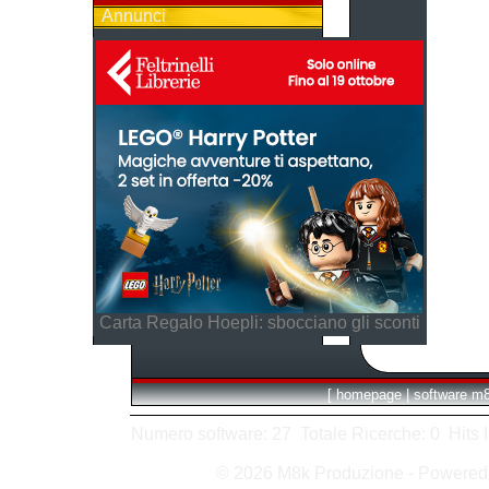
Annunci
Carta Regalo Hoepli: sbocciano gli sconti
[
homepage
|
software m
Numero software: 27 Totale Ricerche: 0 Hits In:
© 2026 M8k Produzione - Powere