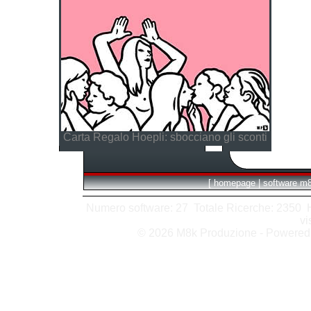
Carta Regalo Hoepli: sbocciano gli sconti
[
homepage
|
software m
Numero software: 27 Totale Ricerche: 2350 Hit
vi
© 2026 M8k Produzione - Powere