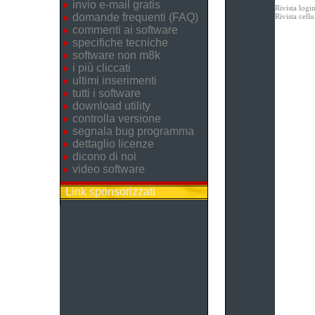
invio e-mail gratis
Rivista logi
domande frequenti (FAQ)
Rivista cel
commenti ai software
specifiche tecniche
software non m8k
i più cliccati
ultimi inserimenti
tutti i software
download utility
controlla versione
segnala bug programma
dettaglio licenze
dicono di noi
video software
Link sponsorizzati