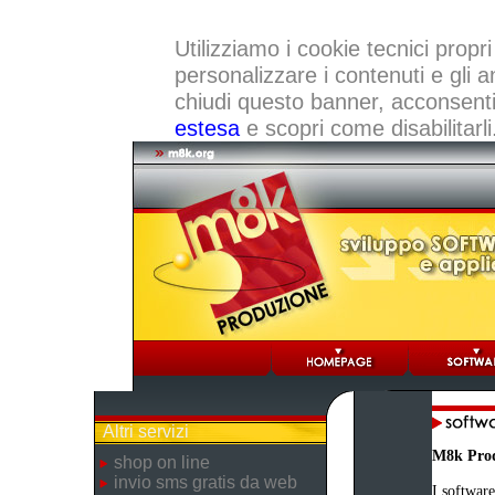
Utilizziamo i cookie tecnici propri
personalizzare i contenuti e gli a
chiudi questo banner, acconsenti a
estesa
e scopri come disabilitarli
Altri servizi
M8k Pro
shop on line
invio sms gratis da web
I software