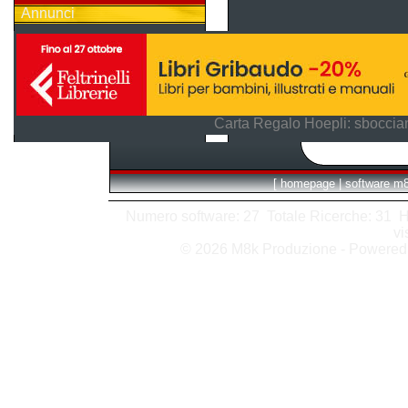
Annunci
Carta Regalo Hoepli: sboccian
[
homepage
|
software m
Numero software: 27 Totale Ricerche: 31 Hits
vi
© 2026 M8k Produzione - Powere