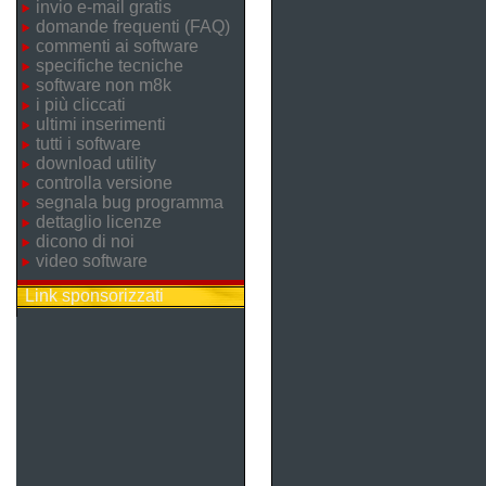
invio e-mail gratis
domande frequenti (FAQ)
commenti ai software
specifiche tecniche
software non m8k
i più cliccati
ultimi inserimenti
tutti i software
download utility
controlla versione
segnala bug programma
dettaglio licenze
dicono di noi
video software
Link sponsorizzati