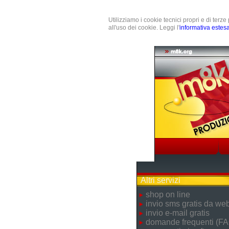
Utilizziamo i cookie tecnici propri e di terz
all'uso dei cookie. Leggi l'
informativa estes
Altri servizi
shop on line
invio sms gratis da we
invio e-mail gratis
domande frequenti (FA