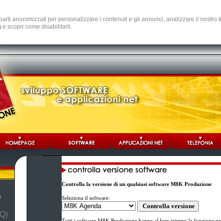
e parti anonimizzati per personalizzare i contenuti e gli annunci, analizzare il nostro
a
e scopri come disabilitarli.
Controlla la versione di un qualsiasi software M8K Produzione
b
Seleziona il software:
Q)
Tutti i software M8K Produzione hanno al loro interno la funzione per