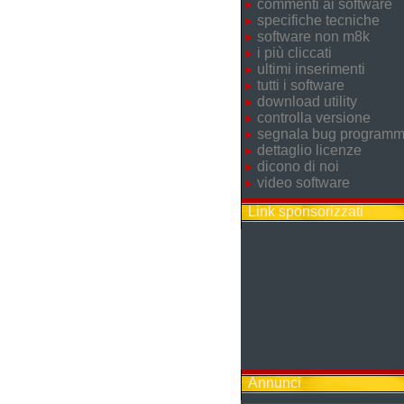
commenti ai software
specifiche tecniche
software non m8k
i più cliccati
ultimi inserimenti
tutti i software
download utility
controlla versione
segnala bug program
dettaglio licenze
dicono di noi
video software
Link sponsorizzati
Annunci