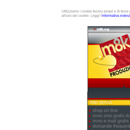
Utilizziamo i cookie tecnici propri e di terz
all'uso dei cookie. Leggi l'
informativa estes
Altri servizi
shop on line
invio sms gratis 
invio e-mail gratis
domande frequent