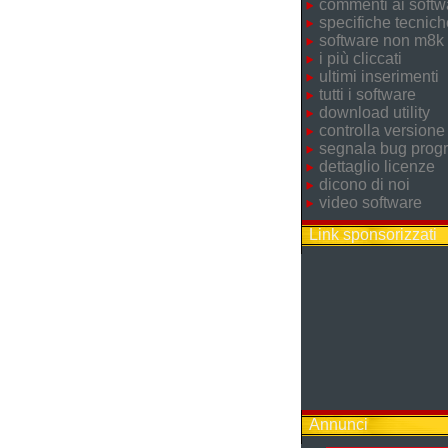
commenti ai softw
specifiche tecnich
software non m8k
i più cliccati
ultimi inserimenti
tutti i software
download utility
controlla versione
segnala bug pro
dettaglio licenze
dicono di noi
video software
Link sponsorizzati
Annunci