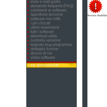
invio e-mail gratis
domande frequenti (FAQ)
commenti ai software
specifiche tecniche
Servizio disabilita
software non m8k
i più cliccati
ultimi inserimenti
tutti i software
download utility
controlla versione
segnala bug programma
dettaglio licenze
dicono di noi
video software
Link sponsorizzati