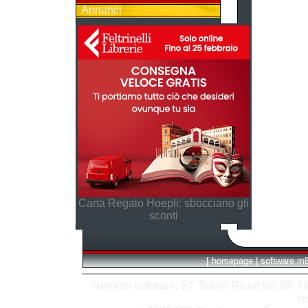
Annunci
Carta Regalo Hoepli: sbocciano gli
sconti
[
homepage
|
software m
Numero software: 27 Totale Ricerche: 88 Hits
vi