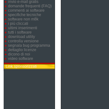
invio e-mail gratis
domande frequenti (FAQ)
commenti ai software
specifiche tecniche
software non m8k
i più cliccati
ultimi inserimenti
tutti i software
download utility
controlla versione
segnala bug programma
dettaglio licenze
dicono di noi
video software
Link sponsorizzati