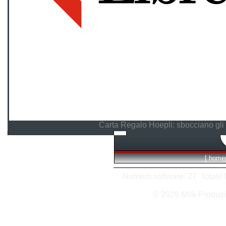
Carta Regalo Hoepli: sbocciano gli 
[
home
Numero software: 27 Totale Ri
© 2026 M8k Produz