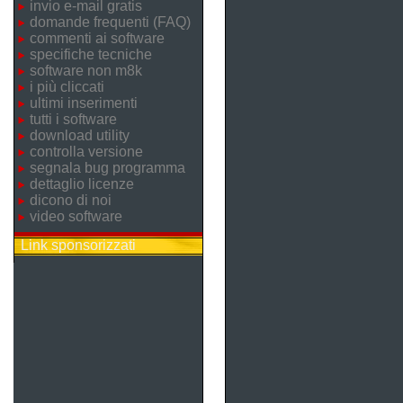
invio e-mail gratis
domande frequenti (FAQ)
commenti ai software
specifiche tecniche
software non m8k
i più cliccati
ultimi inserimenti
tutti i software
download utility
controlla versione
segnala bug programma
dettaglio licenze
dicono di noi
video software
Link sponsorizzati