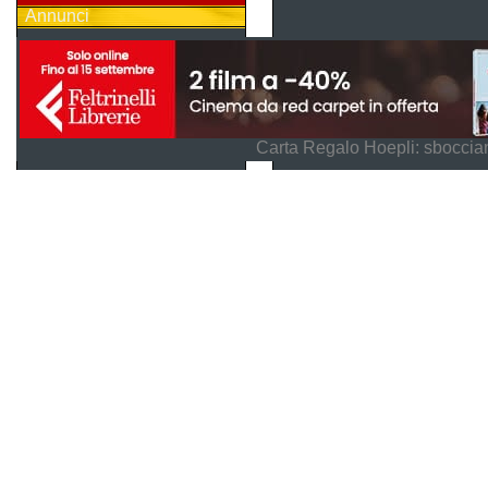
Annunci
Carta Regalo Hoepli: sboccian