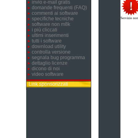
invio e-mail gratis
domande frequenti (FAQ)
commenti ai software
specifiche tecniche
Servizio non
software non m8k
i più cliccati
ultimi inserimenti
tutti i software
download utility
controlla versione
segnala bug programma
dettaglio licenze
dicono di noi
video software
Link sponsorizzati