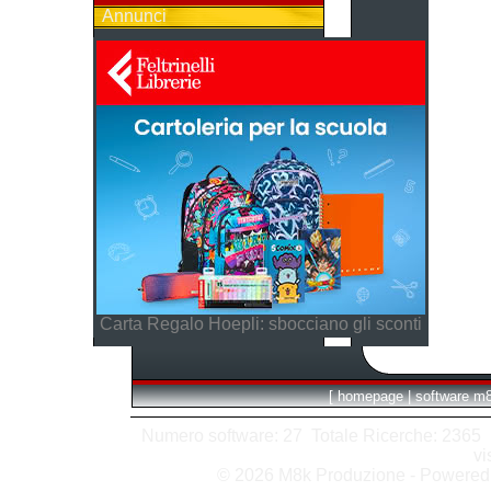
Annunci
Carta Regalo Hoepli: sbocciano gli sconti
[
homepage
|
software m
Numero software: 27 Totale Ricerche: 2365 Hit
vi
© 2026 M8k Produzione - Powere