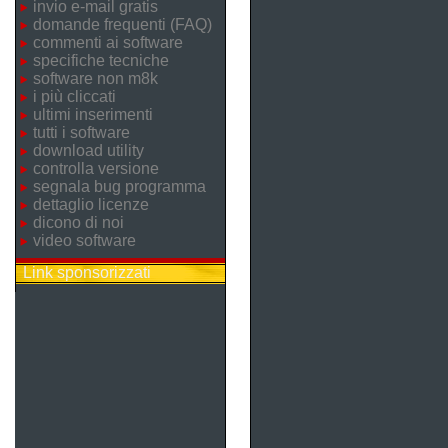
invio e-mail gratis
domande frequenti (FAQ)
commenti ai software
specifiche tecniche
software non m8k
i più cliccati
ultimi inserimenti
tutti i software
download utility
controlla versione
segnala bug programma
dettaglio licenze
dicono di noi
video software
Link sponsorizzati