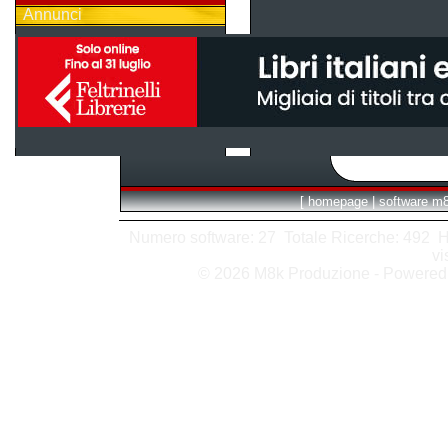
Annunci
[
homepage
|
software m
Numero software: 27 Totale Ricerche: 492 Hits
vi
© 2026 M8k Produzione - Powere