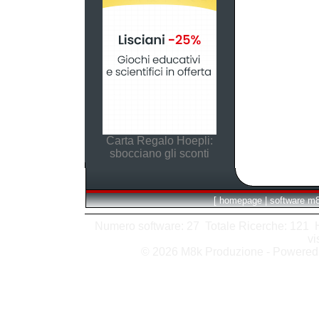
Carta Regalo Hoepli:
sbocciano gli sconti
[
homepage
|
software m
Numero software: 27 Totale Ricerche: 121 Hit
vi
© 2026 M8k Produzione - Powere