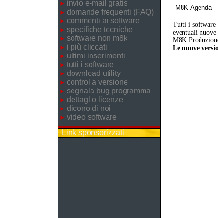
invio e-mail gratis
domande frequenti (FAQ)
commenti ai software
Tutti i software
specifiche tecniche
eventuali nuove v
software non m8k
M8K Produzione 
i più cliccati
Le nuove versio
ultimi inserimenti
tutti i software
download utility
controlla versione
segnala bug programma
dettaglio licenze
dicono di noi
video software
Link sponsorizzati