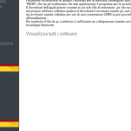
Facilmente riconoscibili in quanto i software per la telefonia contengono alla 
are
"MOB"; che sta ad evidenziare che tale applicazione è progettata per la tecnol
he
Il download dell'applicazione consiste in un solo file di estensione .jar che su
sul proprio telefono cellulare qualora il download è avvenuto tramite pc; nel 
sia avvenuto tramite cellulare per uso di una connessione GPRS si può proced
all'installazione.
Per trasferire il file da pc a telefono è sufficiente un collegamento tramite cavo
tecnologia bluetooth.
Visualizza tutti i software
gramma