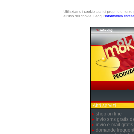
Utilizziamo i cookie tecnici propri e di terz
all'uso dei cookie. Leggi l'
informativa estes
Altri servizi
shop on line
invio sms gratis 
invio e-mail gratis
domande frequent