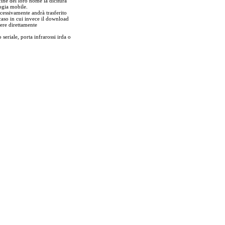
fine del loro nome la dicitura
ogia mobile.
ccessivamente andrà trasferito
caso in cui invece il download
ere direttamente
 seriale, porta infrarossi irda o