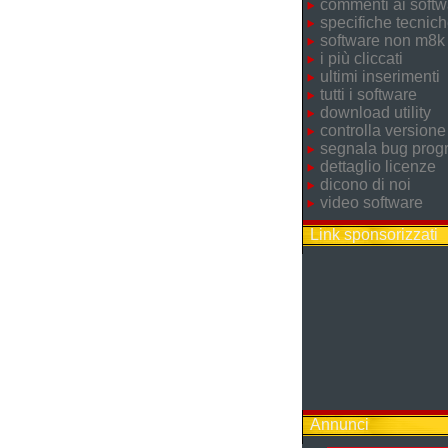
commenti ai softw
specifiche tecnic
software non m8k
i più cliccati
ultimi inserimenti
tutti i software
download utility
controlla versione
segnala bug pro
dettaglio licenze
dicono di noi
video software
Link sponsorizzati
Annunci