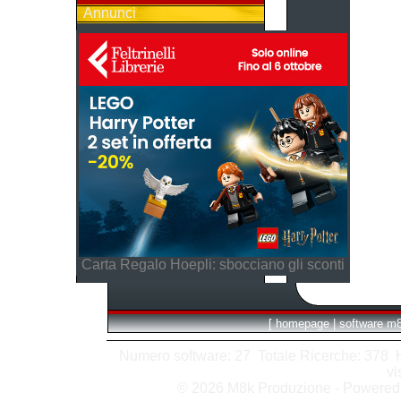
Annunci
Carta Regalo Hoepli: sbocciano gli sconti
[
homepage
|
software m
Numero software: 27 Totale Ricerche: 378 Hit
vi
© 2026 M8k Produzione - Powere