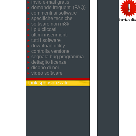
invio e-mail gratis
domande frequenti (FAQ)
commenti ai software
specifiche tecniche
Servizio disa
software non m8k
i più cliccati
ultimi inserimenti
tutti i software
download utility
controlla versione
segnala bug programma
dettaglio licenze
dicono di noi
video software
Link sponsorizzati