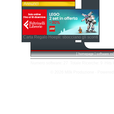
Annunci
Carta Regalo Hoepli: sbocciano gli sconti
[
homepage
|
software m
Numero software: 27 Totale Ricerche: 9 Hits In:
© 2026 M8k Produzione - Powere