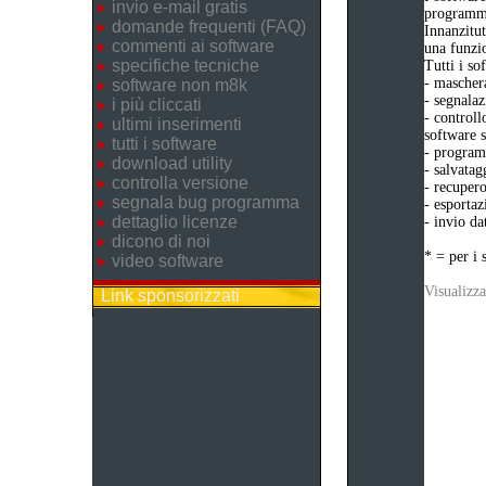
invio e-mail gratis
programma
domande frequenti (FAQ)
Innanzitut
commenti ai software
una funzio
specifiche tecniche
Tutti i s
- maschera
software non m8k
- segnalaz
i più cliccati
- controll
ultimi inserimenti
software s
tutti i software
- programm
download utility
- salvatag
controlla versione
- recupero
segnala bug programma
- esportaz
dettaglio licenze
- invio da
dicono di noi
* = per i 
video software
Visualizza
Link sponsorizzati