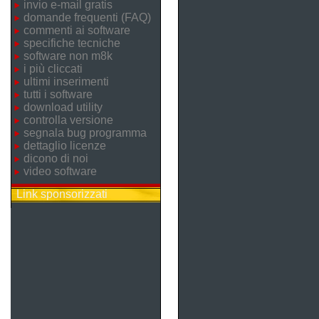
invio e-mail gratis
domande frequenti (FAQ)
commenti ai software
specifiche tecniche
software non m8k
i più cliccati
ultimi inserimenti
tutti i software
download utility
controlla versione
segnala bug programma
dettaglio licenze
dicono di noi
video software
Link sponsorizzati