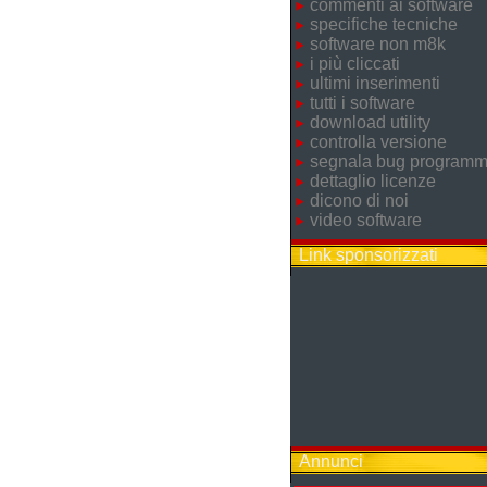
commenti ai software
specifiche tecniche
software non m8k
i più cliccati
ultimi inserimenti
tutti i software
download utility
controlla versione
segnala bug program
dettaglio licenze
dicono di noi
video software
Link sponsorizzati
Annunci