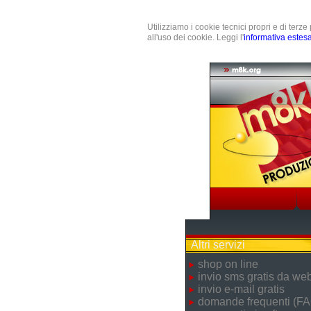
Utilizziamo i cookie tecnici propri e di terz
all'uso dei cookie. Leggi l'
informativa estes
Altri servizi
shop on line
invio sms gratis da we
invio e-mail gratis
domande frequenti (FA