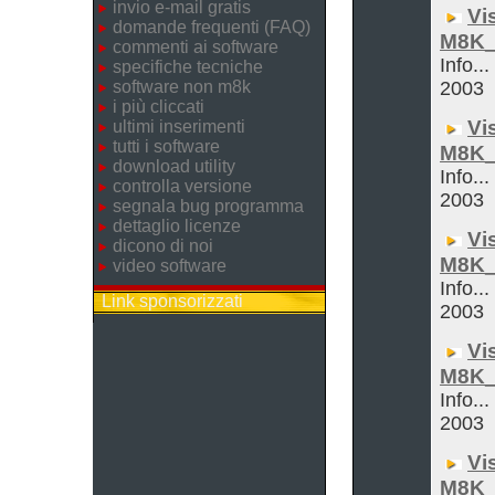
invio e-mail gratis
Vi
domande frequenti (FAQ)
M8K_
commenti ai software
Info...
specifiche tecniche
software non m8k
2003
i più cliccati
Vi
ultimi inserimenti
tutti i software
M8K_
download utility
Info...
controlla versione
2003
segnala bug programma
dettaglio licenze
Vi
dicono di noi
M8K_
video software
Info...
Link sponsorizzati
2003
Vi
M8K_
Info...
2003
Vi
M8K_