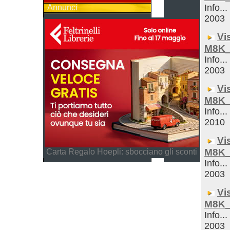
Info...
Annunci
2003
Vi
M8K_
Info...
2003
Vi
M8K_
Info...
2010
Vi
M8K_
Carta Regalo Hoepli: sbocciano gli sconti
Info...
2003
Vi
M8K_
Info...
2003