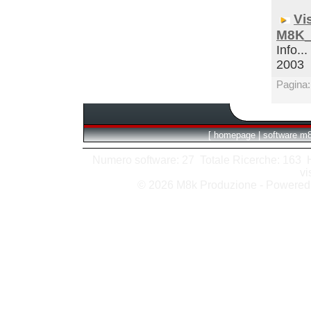
Vi
M8K_
Info...
2003
Pagina
[
homepage
|
software m
Numero software: 27 Totale Ricerche: 163 Hit
vi
© 2026 M8k Produzione - Powere