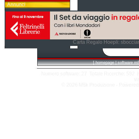
Annunci
Carta Regalo Hoepli: sboccian
[
homepage
|
software m
Numero software: 27 Totale Ricerche: 592 Hit
vi
© 2026 M8k Produzione - Powere