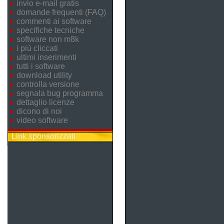
invio e-mail gratis
domande frequenti (FAQ)
commenti ai software
specifiche tecniche
software non m8k
i più cliccati
ultimi inserimenti
tutti i software
download utility
controlla versione
segnala bug programma
dettaglio licenze
dicono di noi
video software
Link sponsorizzati