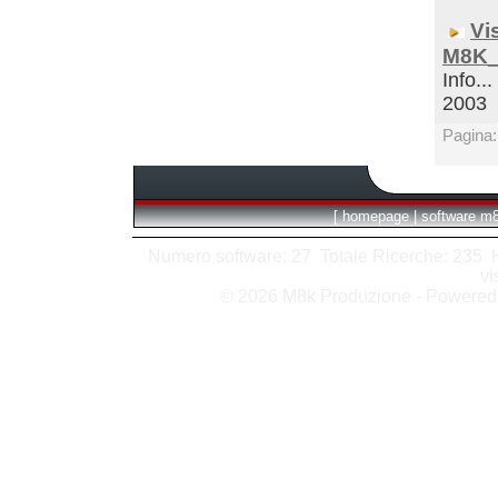
Vi
M8K_
Info...
2003
Pagina
[
homepage
|
software m
Numero software: 27 Totale Ricerche: 235 Hit
vi
© 2026 M8k Produzione - Powere