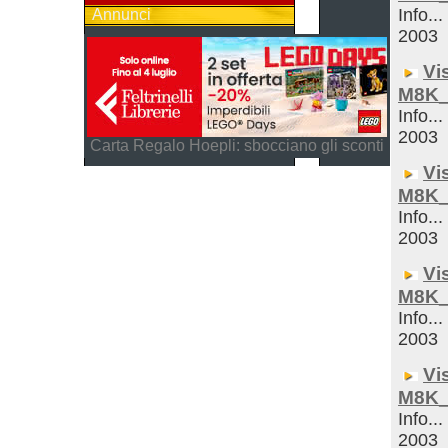
Info...
Annunci
2003
Vi
M8K_
Info...
2003
Carta Regalo Hoepli: sbocciano gli sconti
Vi
M8K_
Info...
2003
Vi
M8K_
Info...
2003
Vi
M8K_
Info...
2003