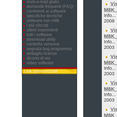
invio e-mail gratis
Vi
domande frequenti (FAQ)
M8K_
commenti ai software
Info..
specifiche tecniche
software non m8k
2008
i più cliccati
Vi
ultimi inserimenti
tutti i software
M8K_
download utility
Info...
controlla versione
2003
segnala bug programma
dettaglio licenze
Vi
dicono di noi
M8K_
video software
Info...
Link sponsorizzati
2003
Vi
M8K_
Info...
2003
Vi
M8K_