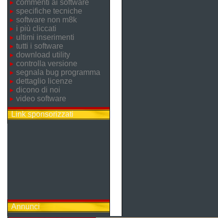
commenti ai software
specifiche tecniche
software non m8k
i più cliccati
ultimi inserimenti
tutti i software
download utility
controlla versione
segnala bug programma
dettaglio licenze
dicono di noi
video software
Link sponsorizzati
Annunci