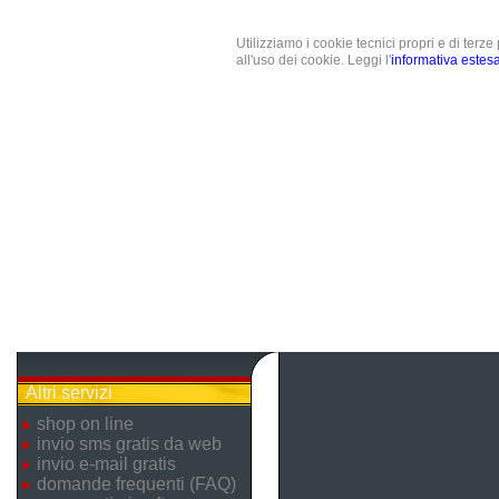
Utilizziamo i cookie tecnici propri e di terz
all'uso dei cookie. Leggi l'
informativa estes
Altri servizi
shop on line
invio sms gratis da web
invio e-mail gratis
domande frequenti (FAQ)