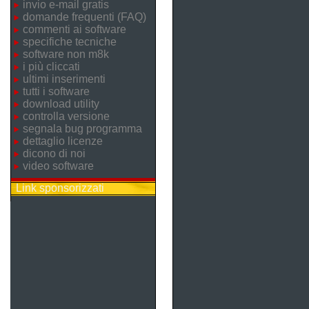
invio e-mail gratis
domande frequenti (FAQ)
commenti ai software
specifiche tecniche
software non m8k
i più cliccati
ultimi inserimenti
tutti i software
download utility
controlla versione
segnala bug programma
dettaglio licenze
dicono di noi
video software
Link sponsorizzati