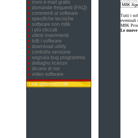
invio e-mail gratis
domande frequenti (FAQ)
commenti ai software
Tutti i so
specifiche tecniche
eventuali 
software non m8k
M8K Produ
i più cliccati
Le nuove 
ultimi inserimenti
tutti i software
download utility
controlla versione
segnala bug programma
dettaglio licenze
dicono di noi
video software
Link sponsorizzati