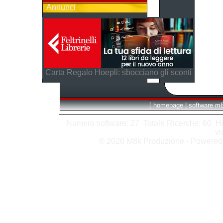
Annunci
Carta Regalo Hoepli: sbocciano gli sconti
[
homepage
|
software m
Numero software: 27 Totale Ricerche: 60 Hits
vi
© 2026 M8k Produzione - Powere