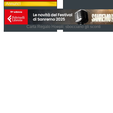
Annunci
Carta Regalo Hoepli: sbocciano gli sconti