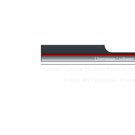
[
homepage
|
software
Numero software: 27 Totale Ricerche: 59 H
© 2026 M8k Produzione - Powe