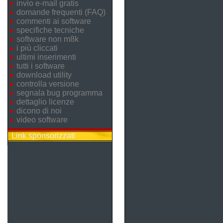
invio e-mail gratis
domande frequenti (FAQ)
commenti ai software
specifiche tecniche
software non m8k
i più cliccati
ultimi inserimenti
tutti i software
download utility
controlla versione
segnala bug programma
dettaglio licenze
dicono di noi
video software
Link sponsorizzati