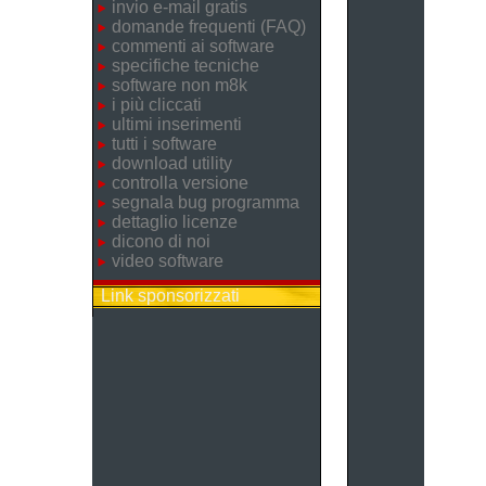
invio e-mail gratis
domande frequenti (FAQ)
commenti ai software
specifiche tecniche
software non m8k
i più cliccati
ultimi inserimenti
tutti i software
download utility
controlla versione
segnala bug programma
dettaglio licenze
dicono di noi
video software
Link sponsorizzati